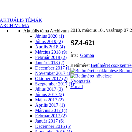
AKTUÁLIS TÉMÁK
ARCHÍVUMA
2013. március 10., vasárnap 07:
Aktuális téma Archivum
Június 2020 (1)
SZ4-621
Július 2019 (2)
Április 2018 (4)
Március 2018 (9)
Írta:
Gomba
Február 2018 (2)
Január 2018 (2)
Betűméret
Betűméret csökkentés
December 2017 (1)
Betűmé
November 2017 (1)
Október 2017 (2)
Nyomtatás
Szeptember 2017 (1)
E-mail
Július 2017 (3)
Június 2017 (2)
Május 2017 (2)
Április 2017 (1)
Március 2017 (4)
Február 2017 (2)
Január 2017 (6)
December 2016 (5)
November 2016 (4)