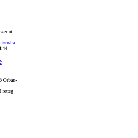
zerint:
atornára
4:44
e
dő Orbán-
 retteg