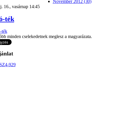
November 2012 (30)
. 16., vasárnap 14:45
ó-ték
óbb minden cselekedetnek meglesz a magyarázata.
jánlat