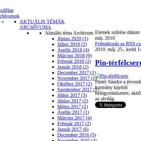
zdőlap
chívumok
AKTUÁLIS TÉMÁK
ARCHÍVUMA
Elemek szűrése dátum s
Aktuális téma Archivum
máj. 2010
Június 2020 (1)
Feliratkozás az RSS cs
Július 2019 (2)
2010. máj. 25., kedd 1
Április 2018 (4)
Március 2018 (9)
Pin-térfélcser
Február 2018 (2)
Január 2018 (2)
December 2017 (1)
November 2017 (1)
Pintér Sándor a jöven
Október 2017 (2)
kormány kijelölt
Szeptember 2017 (1)
belügyminisztere, akitől
Július 2017 (3)
az alvilág.
Június 2017 (2)
Május 2017 (2)
Április 2017 (1)
Március 2017 (4)
Február 2017 (2)
Január 2017 (6)
December 2016 (5)
November 2016 (4)