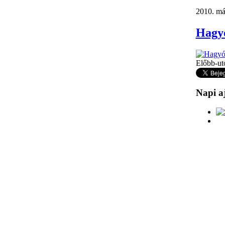
2010. máj
Hagy
Előbb-ut
Napi a