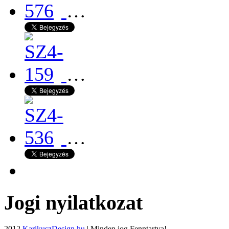
…
…
…
Jogi nyilatkozat
2012
KarikuszDesign.hu
| Minden jog Fenntartva!