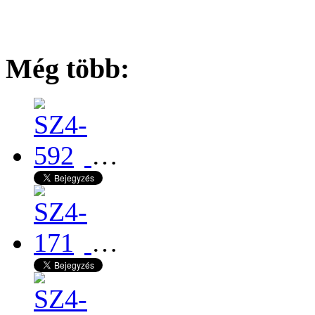
Még több:
…
…