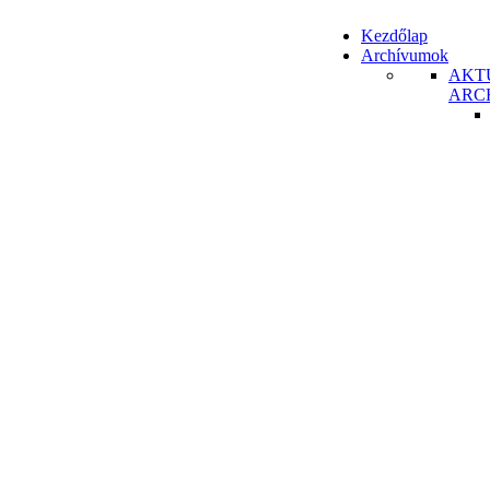
Kezdőlap
Archívumok
AKT
ARC