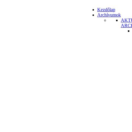
Kezdőlap
Archívumok
AKT
ARC