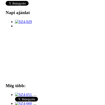
Napi ajánlat
Még több:
…
…