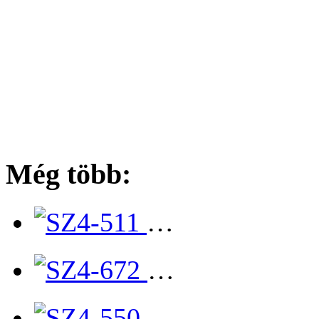
Még több:
…
…
…