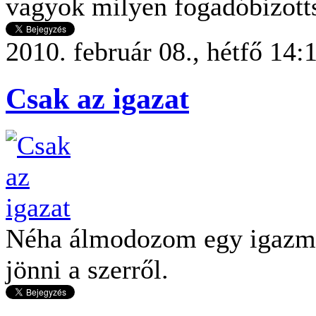
vagyok milyen fogadóbizotts
2010. február 08., hétfő 14:
Csak az igazat
Néha álmodozom egy igazmo
jönni a szerről.