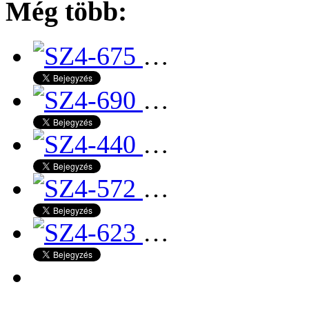
Még több:
…
…
…
…
…