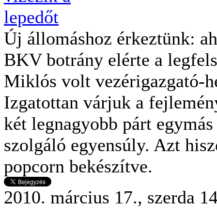
Új állomáshoz érkeztünk: ah
BKV botrány elérte a legfel
Miklós volt vezérigazgató-he
Izgatottan várjuk a fejlemény
két legnagyobb párt egymás 
szolgáló egyensúly. Azt his
popcorn bekészítve.
2010. március 17., szerda 1