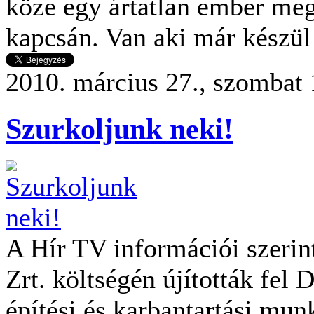
köze egy ártatlan ember me
kapcsán. Van aki már készül
2010. március 27., szombat 
Szurkoljunk neki!
A Hír TV információi szerint
Zrt. költségén újították fel
építési és karbantartási mun