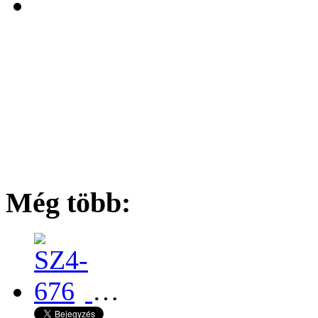
Még több:
…