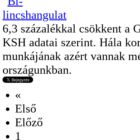
6,3 százalékkal csökkent a
KSH adatai szerint. Hála k
munkájának azért vannak mé
országunkban.
«
Első
Előző
1