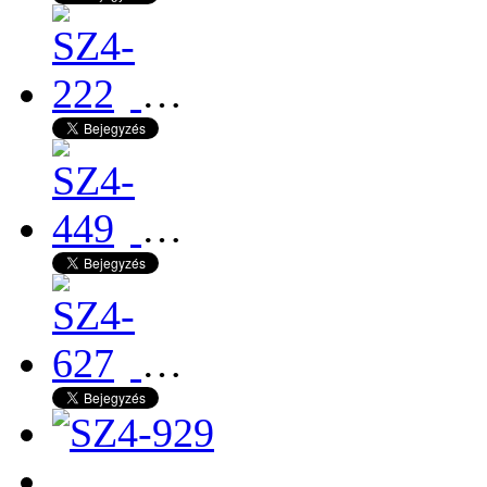
…
…
…