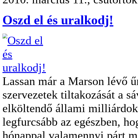
Oszd el és uralkodj!
Lassan már a Marson lévő űrs
szervezetek tiltakozását a s
elköltendő állami milliárdo
legfurcsább az egészben, hog
hónappal valamennyi párt mé