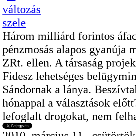
Három milliárd forintos áfac
pénzmosás alapos gyanúja m
ZRt. ellen. A társaság proje
Fidesz lehetséges belügymini
Sándornak a lánya. Beszívt
hónappal a választások előt
lefoglalt drogokat, nem felh
2010. március 11., csütörtö