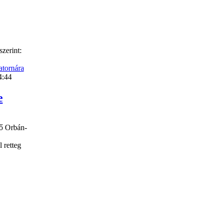
zerint:
atornára
4:44
e
dő Orbán-
 retteg