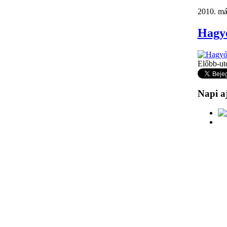
2010. máj
Hagy
Előbb-ut
Napi a