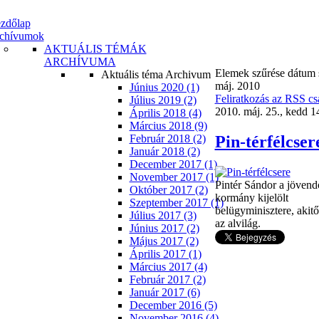
zdőlap
chívumok
AKTUÁLIS TÉMÁK
ARCHÍVUMA
Elemek szűrése dátum s
Aktuális téma Archivum
máj. 2010
Június 2020 (1)
Feliratkozás az RSS cs
Július 2019 (2)
2010. máj. 25., kedd 1
Április 2018 (4)
Március 2018 (9)
Pin-térfélcser
Február 2018 (2)
Január 2018 (2)
December 2017 (1)
November 2017 (1)
Pintér Sándor a jöven
Október 2017 (2)
kormány kijelölt
Szeptember 2017 (1)
belügyminisztere, akitől
Július 2017 (3)
az alvilág.
Június 2017 (2)
Május 2017 (2)
Április 2017 (1)
Március 2017 (4)
Február 2017 (2)
Január 2017 (6)
December 2016 (5)
November 2016 (4)