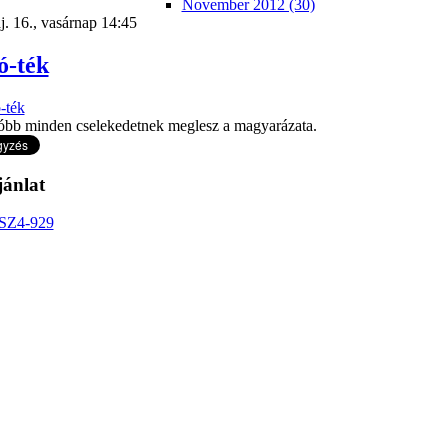
November 2012 (30)
. 16., vasárnap 14:45
ó-ték
óbb minden cselekedetnek meglesz a magyarázata.
jánlat