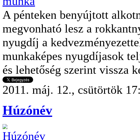
A pénteken benyújtott alkot
megvonható lesz a rokkantn
nyugdíj a kedvezményezettekt
munkaképes nyugdíjasok telj
és lehetőség szerint vissza 
2011. máj. 12., csütörtök 17
Húzónév