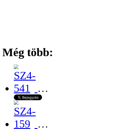
Még több:
…
…