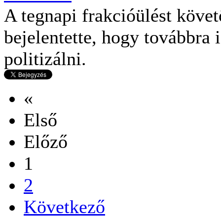
A tegnapi frakcióülést köve
bejelentette, hogy továbbra
politizálni.
«
Első
Előző
1
2
Következő