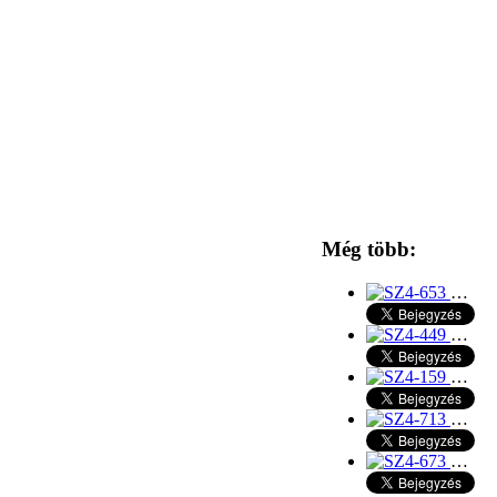
Még több:
…
…
…
…
…