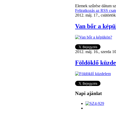
Elemek szűrése dátum sz
Feliratkozás az RSS csat
2012. máj. 17., csütörtö
Van bőr a kép
2012. máj. 16., szerda 1
Földöklő küzd
Napi ajánlat