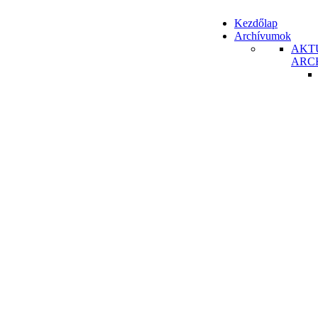
Kezdőlap
Archívumok
AKT
ARC