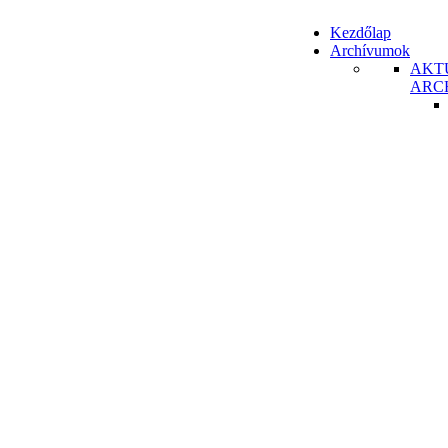
Kezdőlap
Archívumok
AKT
ARC