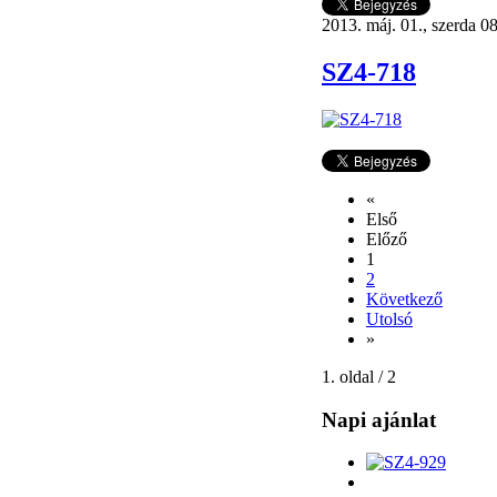
2013. máj. 01., szerda 0
SZ4-718
«
Első
Előző
1
2
Következő
Utolsó
»
1. oldal / 2
Napi ajánlat