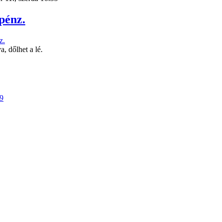
pénz.
va, dőlhet a lé.