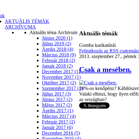
ok
AKTUÁLIS TÉMÁK
ARCHÍVUMA
Aktuális téma Archivum
Aktuális témák
Június 2020 (1)
Július 2019 (2)
Gomba karikatúrái
Április 2018 (4)
Feliratkozás az RSS csatornár
Március 2018 (9)
2013. szeptember 27., péntek 
Február 2018 (2)
Január 2018 (2)
Csak a mesében.
December 2017 (1)
November 2017 (1)
Október 2017 (2)
Szeptember 2017 (1)
20%-os kenőpénz? Kábítószerz
Július 2017 (3)
Valaki elhiszi, hogy ilyen elő
Június 2017 (2)
az országban?
Május 2017 (2)
Április 2017 (1)
Március 2017 (4)
Február 2017 (2)
Január 2017 (6)
December 2016 (5)
November 2016 (4)