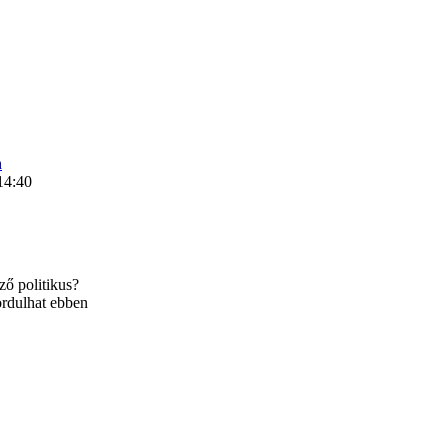
a
14:40
ő politikus?
fordulhat ebben