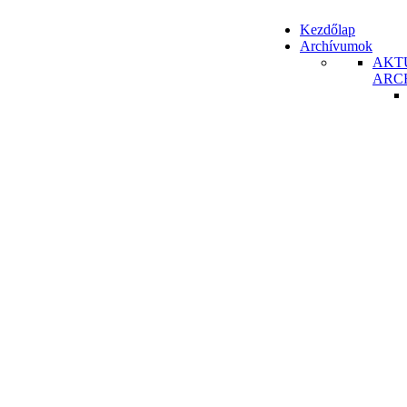
Kezdőlap
Archívumok
AKT
ARC