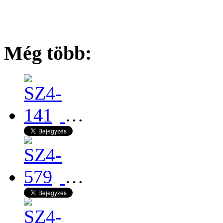
Még több:
…
…