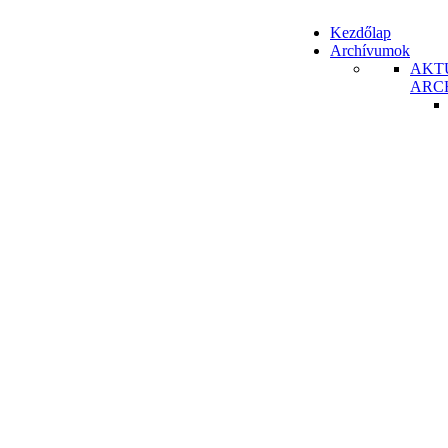
Kezdőlap
Archívumok
AKT
ARC