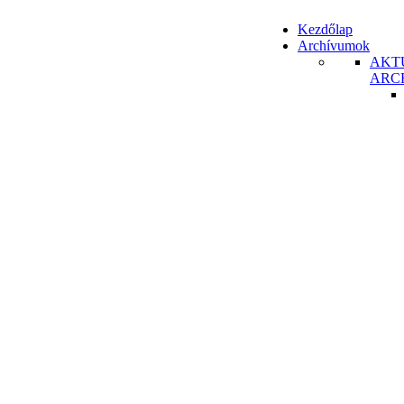
Kezdőlap
Archívumok
AKT
ARC