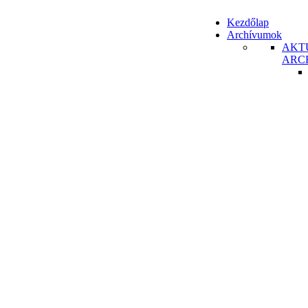
Kezdőlap
Archívumok
AKT
ARC