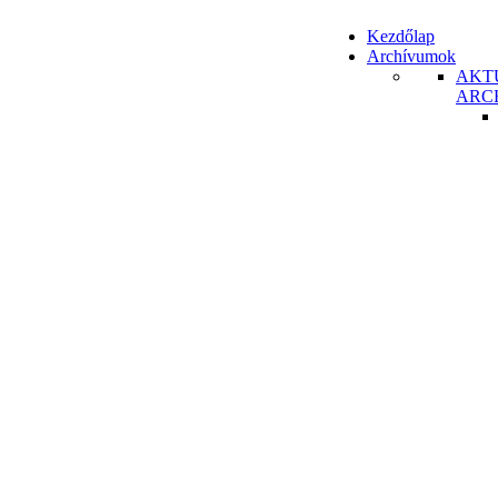
Kezdőlap
Archívumok
AKT
ARC